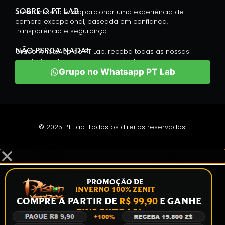
SOBRE O PT LAB
Nossa missão é proporcionar uma experiência de
compra excepcional, baseada em confiança,
transparência e segurança.
NÃO PERCA NADA!
Grupo WhatsApp do PT Lab, receba todas as nossas
novidades, atualizações e tire dúvidas sobre o game.
Grupo no Whatsapp PT Lab
© 2025 PT Lab. Todos os direitos reservados.
PROMOÇÃO DE
INVERNO 100% ZENIT
COMPRE A PARTIR DE
R$ 99,90
E GANHE
PINS EXTRAS!